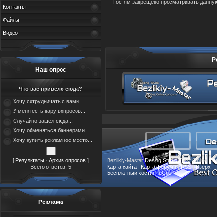
Гостям запрещено просматривать данную 
Контакты
Файлы
Видео
Р
Наш опрос
Что вас привело сюда?
Хочу сотрудничать с вами...
У меня есть пару вопросов...
Случайно зашел сюда...
Хочу обменяться баннерами...
Хочу купить рекламное место...
[
Результаты
·
Архив опросов
]
Bezlikiy-Master
Desing Studio
, Best Online
Co
Всего ответов: 5
Карта сайта
|
Карта форума
|
RSS
|
Вверх
Бесплатный хостинг
uCoz
Реклама