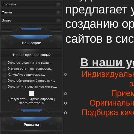
Контакты
предлагает 
Файлы
созданию о
Видео
сайтов в си
Наш опрос
Что вас привело сюда?
В наши у
Хочу сотрудничать с вами...
У меня есть пару вопросов...
Индивидуаль
Случайно зашел сюда...
Хочу обменяться баннерами...
з
Хочу купить рекламное место...
Прие
[
Результаты
·
Архив опросов
]
Оригинальн
Всего ответов: 5
Подборка кач
Реклама