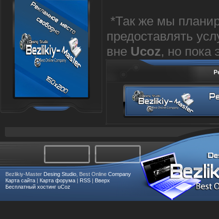
*Так же мы плани
предоставлять усл
вне
Ucoz
, но пока 
Р
Bezlikiy-Master
Desing Studio
, Best Online
Company
Карта сайта
|
Карта форума
|
RSS
|
Вверх
Бесплатный хостинг
uCoz